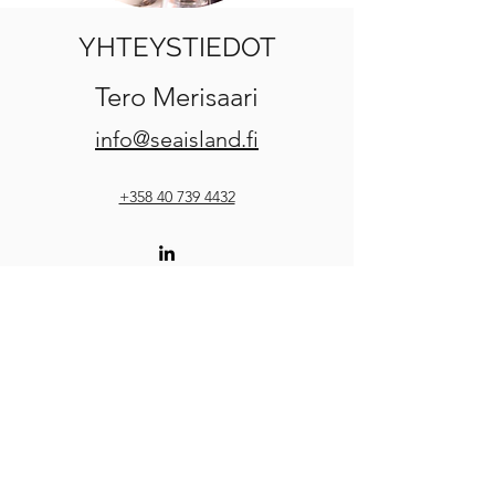
YHTEYSTIEDOT
Tero Merisaari
info@seaisland.fi
+358 40 739 4432
Sea Island Finland Oy
Y-tunnus:
3002734-3
Tietosuojaseloste