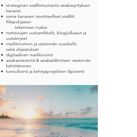
strateginen sisällöntuotanto asiakasyrityksen
kanaviin
some kanavien tavoitteelliset sisällöt
fiilispohjaisen
tekemisen tueksi
nettisivujen uutisartikkelit, blogijulkaisut ja
uutiskirjeet
markkinoinnin ja viestinnän vuosikello
sekä ohjeistukset
digitaalinen markkinointi
asiakasviestintä & asiakaslähtöisen viestinnän
kehittäminen
konsultointi ja kehitysprojektien läpivienti