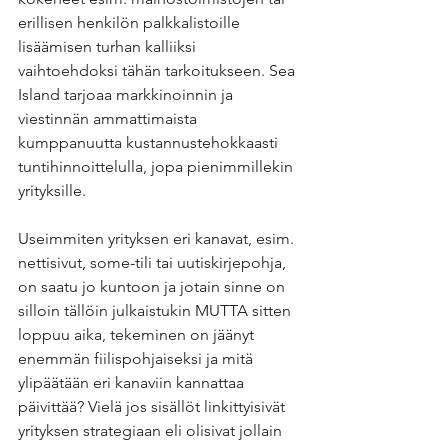
erillisen henkilön palkkalistoille 
lisäämisen turhan kalliiksi 
vaihtoehdoksi tähän tarkoitukseen. Sea 
Island tarjoaa markkinoinnin ja 
viestinnän ammattimaista 
kumppanuutta kustannustehokkaasti 
tuntihinnoittelulla, jopa pienimmillekin 
yrityksille. 
Useimmiten yrityksen eri kanavat, esim. 
nettisivut, some-tili tai uutiskirjepohja, 
on saatu jo kuntoon ja jotain sinne on 
silloin tällöin julkaistukin MUTTA sitten 
loppuu aika, tekeminen on jäänyt 
enemmän fiilispohjaiseksi ja mitä 
ylipäätään eri kanaviin kannattaa 
päivittää? Vielä jos sisällöt linkittyisivät 
yrityksen strategiaan eli olisivat jollain 