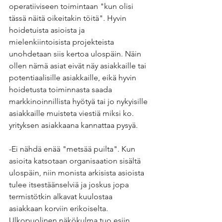
operatiiviseen toimintaan "kun olisi 
tässä näitä oikeitakin töitä". Hyvin 
hoidetuista asioista ja 
mielenkiintoisista projekteista 
unohdetaan siis kertoa ulospäin. Näin 
ollen nämä asiat eivät näy asiakkaille tai 
potentiaalisille asiakkaille, eikä hyvin 
hoidetusta toiminnasta saada 
markkinoinnillista hyötyä tai jo nykyisille 
asiakkaille muisteta viestiä miksi ko. 
yrityksen asiakkaana kannattaa pysyä. 
-Ei nähdä enää "metsää puilta". Kun 
asioita katsotaan organisaation sisältä 
ulospäin, niin monista arkisista asioista 
tulee itsestäänselviä ja joskus jopa 
termistötkin alkavat kuulostaa 
asiakkaan korviin erikoiselta. 
Ulkopuolinen näkökulma tuo esiin 