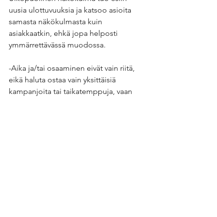
uusia ulottuvuuksia ja katsoo asioita 
samasta näkökulmasta kuin 
asiakkaatkin, ehkä jopa helposti 
ymmärrettävässä muodossa. 
-Aika ja/tai osaaminen eivät vain riitä, 
eikä haluta ostaa vain yksittäisiä 
kampanjoita tai taikatemppuja, vaan 
halutaan panostaa pitkäjänteisempään 
sisältöjen luontiin ja kehittää 
asiakasdialogia nykyajan 
vuorovaikutteisessa 
viestintämaailmassa. Ei siis vain 
toitoteta asioita ulospäin, vaan 
kuunnellaan myös asiakkaiden 
palautetta ja kommentteja. "No ihan 
kiva, mutta tähän ei ole aikaa" - 
lausahdus on monesti aikamoinen 