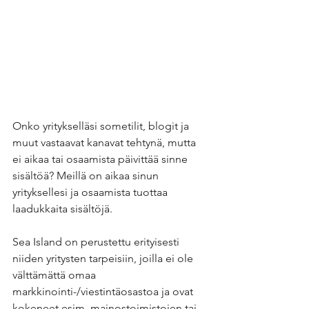
Onko yritykselläsi sometilit, blogit ja 
muut vastaavat kanavat tehtynä, mutta 
ei aikaa tai osaamista päivittää sinne 
sisältöä? Meillä on aikaa sinun 
yrityksellesi ja osaamista tuottaa 
laadukkaita sisältöjä. 
Sea Island on perustettu erityisesti 
niiden yritysten tarpeisiin, joilla ei ole 
välttämättä omaa 
markkinointi-/viestintäosastoa ja ovat 
kokeneet esim. mainostoimistojen tai 